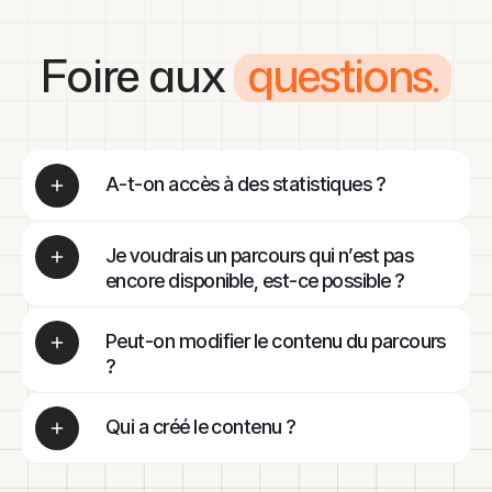
Foire aux
questions.
A-t-on accès à des statistiques ?
Oui. On vous fournit chaque mois des
statistiques détaillées pour les cliniques,
Je voudrais un parcours qui n’est pas
ainsi qu’une vue d’ensemble globale.
encore disponible, est-ce possible ?
Oui, on peut créer des parcours sur
Peut-on modifier le contenu du parcours
mesure, en fonction de vos besoins et de
vos priorités stratégiques.
?
Oui. Vous pouvez choisir un parcours
Qui a créé le contenu ?
existant qu'on adapte ensuite selon vos
objectifs. Par exemple, pour le parcours
Le contenu est toujours créé en équipe par
"bilan sénior", on peut le réorienter
: