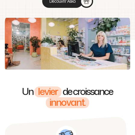
Découvrir Asko
Un
levier
de croissance
innovant.