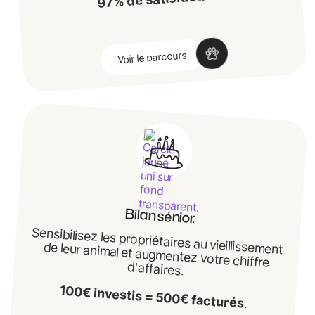
‍
Voir le parcours
Bilan sénior.
Sensibilisez les propriétaires au vieillissement
de leur animal et augmentez votre chiffre
d'affaires.
‍
100€ investis = 500€ facturés
.